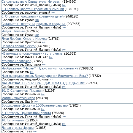
Свидетельствую Свидетелям Иеговы...
(
13
/
4380
)
Сообщение от:
Игнатий_Лапкин_(ИгЛа)
»»
5. О святом кресте и крестном знамении
(
10
/
6190
)
Сообщение от:
рассудительный
»»
6. О святом Крещении и крещении детей
(
24
/
8128
)
Сообщение от:
Иулия
»»
Сатанисты - шептуны, ведьмы и колдуны.
(
20
/
7467
)
Сообщение от:
Игнатий_Лапкин_(ИгЛа)
»»
Индия. Цунами
(
10
/
2637
)
Сообщение от:
Иулия
»»
Яков Лорбер. Юность Иисуса
(
2
/
3761
)
Сообщение от:
Христиана
»»
Человек попал в секту
(
14
/
7010
)
Сообщение от:
Игнатий_Лапкин_(ИгЛа)
»»
«В помощь миссионерам» - вступление.
(
1
/
1853
)
Сообщение от:
ВАЛЕНТИНА12
»»
Кто враг человеку?
(
0
/
2056
)
Сообщение от:
Христиана
»»
Изображения. "Иконы". Нужно ли им поклоняться?
(
33
/
8185
)
Сообщение от:
VK
»»
Нам ли ограничивать Вездесущего и Всемогущего Бога?
(
1
/
1732
)
Сообщение от:
Андрей-Осипов
»»
ФАТИМСКАЯ ВЕСТЬ: ТРАГЕДИЯ ИЛИ НАДЕЖДА? НЛО
(
9
/
3714
)
Сообщение от:
Игнатий_Лапкин_(ИгЛа)
»»
10. О Священном Писании
(
3
/
2196
)
Сообщение от:
Вениамин
»»
Магия и христианство
(
2
/
1420
)
Сообщение от:
Starik
»»
Восхищение Церкви и 1000-летнее царство
(
2
/
9024
)
Сообщение от:
Вениамин
»»
3. О втором Пришествии Христа
(
7
/
3486
)
Сообщение от:
Игнатий_Лапкин_(ИгЛа)
»»
16. Католицизм
(
6
/
1958
)
Сообщение от:
Игнатий_Лапкин_(ИгЛа)
»»
Явная угроза Церкви
(
0
/
1933
)
Сообщение от:
Tess
»»