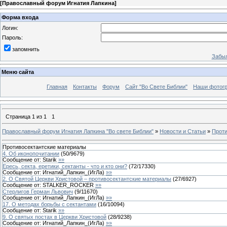
[
Православный форум Игнатия Лапкина
]
Форма входа
Логин:
Пароль:
запомнить
Забыл
Меню сайта
Главная
Контакты
Форум
Сайт "Во Свете Библии"
Наши фотог
Страница
1
из
1
1
Православный форум Игнатия Лапкина "Во свете Библии"
»
Новости и Статьи
»
Проти
Противосектантские материалы
4. Об иконопочитании
(
50
/
9679
)
Сообщение от:
Starik
»»
Ересь, секта, еретики, сектанты - что и кто они?
(
72
/
17330
)
Сообщение от:
Игнатий_Лапкин_(ИгЛа)
»»
2. О Святой Церкви Христовой – противосектантские материалы
(
27
/
6927
)
Сообщение от:
STALKER_ROCKER
»»
Стерлигов Герман Львович
(
9
/
11670
)
Сообщение от:
Игнатий_Лапкин_(ИгЛа)
»»
17. О методах борьбы с сектантами
(
16
/
10094
)
Сообщение от:
Starik
»»
9. О святых постах в Церкви Христовой
(
28
/
9238
)
Сообщение от:
Игнатий_Лапкин_(ИгЛа)
»»