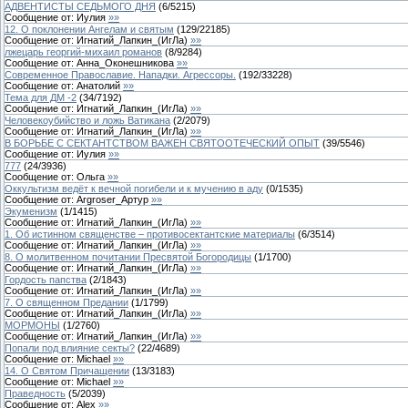
АДВЕНТИСТЫ СЕДЬМОГО ДНЯ
(
6
/
5215
)
Сообщение от:
Иулия
»»
12. О поклонении Ангелам и святым
(
129
/
22185
)
Сообщение от:
Игнатий_Лапкин_(ИгЛа)
»»
лжецарь георгий-михаил романов
(
8
/
9284
)
Сообщение от:
Анна_Оконешникова
»»
Современное Православие. Нападки. Агрессоры.
(
192
/
33228
)
Сообщение от:
Анатолий
»»
Тема для ДМ -2
(
34
/
7192
)
Сообщение от:
Игнатий_Лапкин_(ИгЛа)
»»
Человекоубийство и ложь Ватикана
(
2
/
2079
)
Сообщение от:
Игнатий_Лапкин_(ИгЛа)
»»
В БОРЬБЕ С СЕКТАНТСТВОМ ВАЖЕН СВЯТООТЕЧЕСКИЙ ОПЫТ
(
39
/
5546
)
Сообщение от:
Иулия
»»
777
(
24
/
3936
)
Сообщение от:
Ольга
»»
Оккультизм ведёт к вечной погибели и к мучению в аду
(
0
/
1535
)
Сообщение от:
Argroser_Артур
»»
Экуменизм
(
1
/
1415
)
Сообщение от:
Игнатий_Лапкин_(ИгЛа)
»»
1. Об истинном священстве – противосектантские материалы
(
6
/
3514
)
Сообщение от:
Игнатий_Лапкин_(ИгЛа)
»»
8. О молитвенном почитании Пресвятой Богородицы
(
1
/
1700
)
Сообщение от:
Игнатий_Лапкин_(ИгЛа)
»»
Гордость папства
(
2
/
1843
)
Сообщение от:
Игнатий_Лапкин_(ИгЛа)
»»
7. О священном Предании
(
1
/
1799
)
Сообщение от:
Игнатий_Лапкин_(ИгЛа)
»»
МОРМОНЫ
(
1
/
2760
)
Сообщение от:
Игнатий_Лапкин_(ИгЛа)
»»
Попали под влияние секты?
(
22
/
4689
)
Сообщение от:
Michael
»»
14. О Святом Причащении
(
13
/
3183
)
Сообщение от:
Michael
»»
Праведность
(
5
/
2039
)
Сообщение от:
Alex
»»