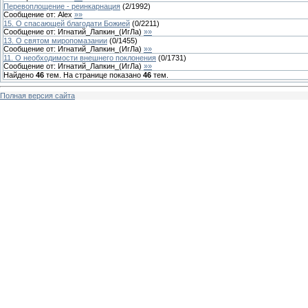
Перевоплощение - реинкарнация
(
2
/
1992
)
Сообщение от:
Alex
»»
15. О спасающей благодати Божией
(
0
/
2211
)
Сообщение от:
Игнатий_Лапкин_(ИгЛа)
»»
13. О святом миропомазании
(
0
/
1455
)
Сообщение от:
Игнатий_Лапкин_(ИгЛа)
»»
11. О необходимости внешнего поклонения
(
0
/
1731
)
Сообщение от:
Игнатий_Лапкин_(ИгЛа)
»»
Найдено
46
тем. На странице показано
46
тем.
Полная версия сайта