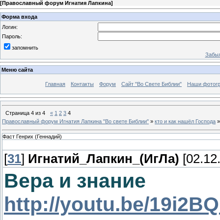
[
Православный форум Игнатия Лапкина
]
Форма входа
Логин:
Пароль:
запомнить
Забыл
Меню сайта
Главная
Контакты
Форум
Сайт "Во Свете Библии"
Наши фотог
Страница
4
из
4
«
1
2
3
4
Православный форум Игнатия Лапкина "Во свете Библии"
»
кто и как нашёл Господа
»
Фаст Генрих (Геннадий)
[
31
]
Игнатий_Лапкин_(ИгЛа)
[02.12.
Вера и знание
http://youtu.be/19i2