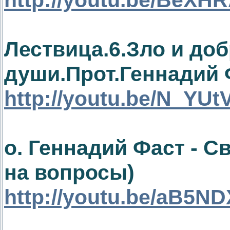
Лествица.6.Зло и доб
души.Прот.Геннадий 
http://youtu.be/N_YU
о. Геннадий Фаст - С
на вопросы)
http://youtu.be/aB5N