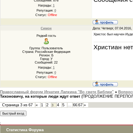
Сообщений:
876
Награды:
1
Репутация:
0
Статус:
Offline
Симон
Дата: Четверг, 07.04.2016
Христос был научен Иуде
Редкий гость
Христиан не
Группа: Пользователь
Страна: Российская Федерация
Регион: Б
Город: У
Сообщений:
22
Награды:
1
Репутация:
0
Статус:
Offline
Православный форум Игнатия Лапкина "Во свете Библии"
»
Вопрос
Тихоновичу, на которые люди ждут ответ
(ПРОДОЛЖЕНИЕ ПЕРЕПО
Страница
3
из
67
«
1
2
4
5
…
66
67
»
3
;
Статистика Форума