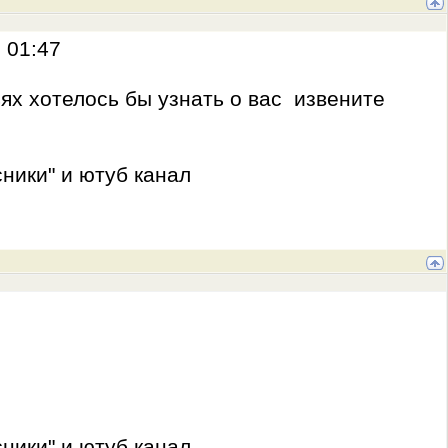
 01:47
ьях хотелось бы узнать о вас извените
ники" и ютуб канал
ники" и ютуб канал