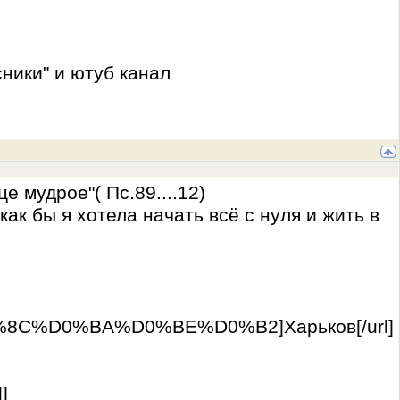
ники" и ютуб канал
 мудрое"( Пс.89....12)
к бы я хотела начать всё с нуля и жить в
1%8C%D0%BA%D0%BE%D0%B2]Харьков[/url]
]