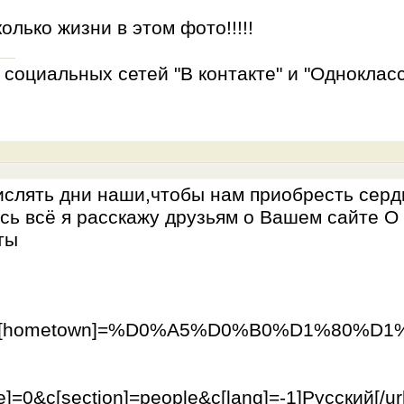
олько жизни в этом фото!!!!!
социальных сетей "В контакте" и "Однокласс
слять дни наши,чтобы нам приобресть сердце
 всё я расскажу друзьям о Вашем сайте О ка
ты
ple&c[hometown]=%D0%A5%D0%B0%D1%80%D
e]=0&c[section]=people&c[lang]=-1]Русский[/url