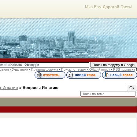
Мир Вам
Дорогой Гость
!
щения
·
Участники
·
Правила форума
·
Поиск по темам
·
Общий поиск
·
RSS подписка
]
х Игнатия
»
Вопросы Игнатию