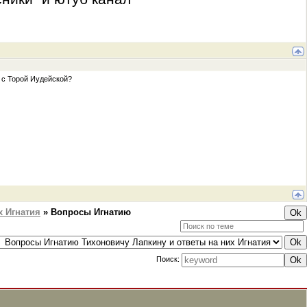
 с Торой Иудейской?
х Игнатия
»
Вопросы Игнатию
Поиск: