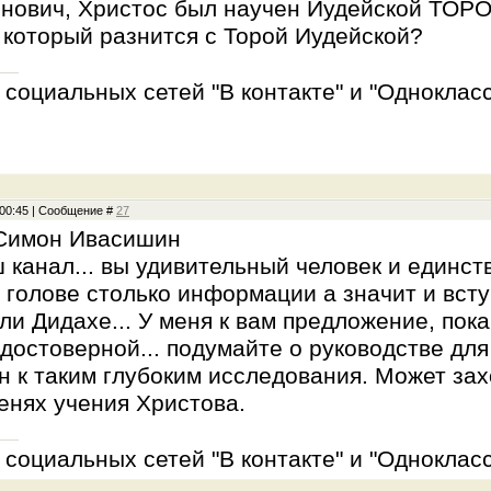
нович, Христос был научен Иудейской ТОРО
 который разнится с Торой Иудейской?
социальных сетей "В контакте" и "Однокласс
, 00:45 | Сообщение #
27
 Симон Ивасишин
 канал... вы удивительный человек и единс
 голове столько информации а значит и вступ
ли Дидахе... У меня к вам предложение, пока
остоверной... подумайте о руководстве для 
 к таким глубоким исследования. Может зах
енях учения Христова.
социальных сетей "В контакте" и "Однокласс