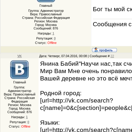
Главный
Бог ты мой ск
Группа: Администратор
Вера: Православный
Страна: Российская Федерация
Регион: Москва
Сообщения с 
Город: Москва
Сообщений:
876
Награды:
1
Репутация:
0
Статус:
Offline
VK
Дата: Четверг, 07.04.2016, 00:08 | Сообщение #
22
Янина Бабий"Научи нас,так счи
Мир Вам Мне очень понравилось
Вашей деревне но это всё меч
Главный
Группа:
Администратор
Родной город:
Вера: Православный
Страна: Российская
[url=http://vk.com/search?
Федерация
Регион: Москва
c[name]=0&c[section]=peo
Город: Москва
Сообщений:
876
Награды:
1
Языки:
Репутация:
0
Статус:
Offline
[url=http://vk.com/search?c[nam