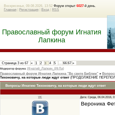
Воскресенье, 09.08.2026, 13:52
Форум открыт
6027
-й день.
Главная
|
Регистрация
|
Вход
|
RSS
Православный форум Игнатия
Лапкина
Страница
3
из
67
«
1
2
4
5
…
66
67
»
3
Игнатий_Лапкин_(ИгЛа)
Модератор форума:
Православный форум Игнатия Лапкина "Во свете Библии"
»
Вопрос
Тихоновичу, на которые люди ждут ответ
(ПРОДОЛЖЕНИЕ ПЕРЕПО
Вопросы Игнатию Тихоновичу, на которые люди ждут ответ
VK
Дата: Среда, 06.04.2016, 
Вероника Фе