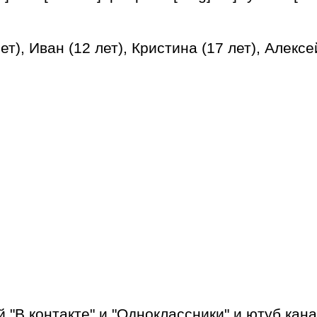
ет), Иван (12 лет), Кристина (17 лет), Алексей
"В контакте" и "Одноклассники" и ютуб кан