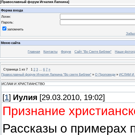
[
Православный форум Игнатия Лапкина
]
Форма входа
Логин:
Пароль:
запомнить
Забыл
Меню сайта
Главная
Контакты
Форум
Сайт "Во Свете Библии"
Наши фотог
Страница
1
из
7
1
2
3
…
6
7
»
Православный форум Игнатия Лапкина "Во свете Библии"
»
О Проповеди
»
ИСЛАМ И
ИСЛАМ И ХРИСТИАНСТВО
[
1
]
Иулия
[29.03.2010, 19:02]
Признание христианс
Рассказы о примерах 