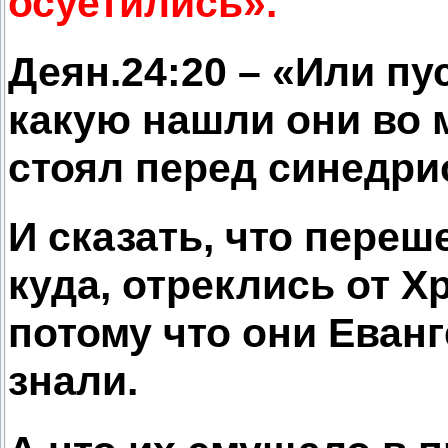
осуетились».
Деян.24:20 – «Или пу
какую нашли они во м
стоял перед синедри
И сказать, что пере
куда, отреклись от Х
потому что они Еванг
знали.