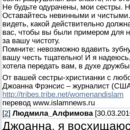
Не будьте одурачены, мои сестры. Н
Оставайтесь невинными и чистыми
видеть, какой действительно долж
вас, чтобы вы были примером для н
за вашу чистоту.
Помните: невозможно вдавить зубну
вашу честь тщательно! И я надеюсь,
хотела передать вам, в духе дружб
От вашей сестры-христианки с люб
Джоанна Фрэнсис – журналист (США
http://tribes.tribe.net/womenandislam
перевод www.islamnews.ru
[
2
]
Людмила_Алфимова
[30.03.201
Джоанна, я восхищаюс