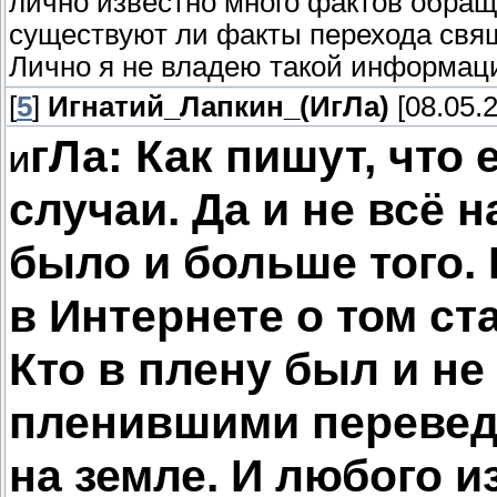
лично известно много фактов обращ
существуют ли факты перехода свя
Лично я не владею такой информац
[
5
]
Игнатий_Лапкин_(ИгЛа)
[08.05.2
гЛа: Как пишут, что
И
случаи. Да и не всё 
было и больше того. 
в Интернете о том ст
Кто в плену был и не 
пленившими перевед
на земле. И любого и