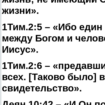
жизни».
1Тим.2:5 – «Ибо един
между Богом и челов
Иисус».
1Тим.2:6 – «предавш
всех. [Таково было] 
свидетельство».
Деян.10:42 – «И Он п