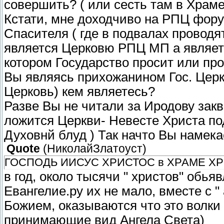
совершить? ( или сесть там в Храме,
Кстати, мне доходчиво на РПЦ фору
Спасителя ( где в подвалах проводят 
является Церковю РПЦ МП а явля
котором Государство просит или п
Вы являясь прихожанином Гос. Церк
Церковь) кем являетесь?
Разве Вы не читали за Иродову закв
ложится Церкви- Невесте Христа под
Духовнй блуд ) Так начто Вы намека
Quote
(
НиколайЗлатоуст
)
ГОСПОДЬ ИИСУС ХРИСТОС в ХРАМЕ ХР
в год, около тысячи " христов" обья
Евангелие.ру их не мало, вместе с 
Божием, оказываются что это волк
принимающие вид Ангела Света)