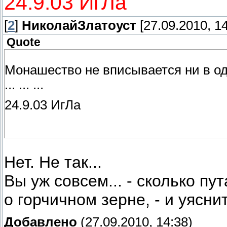
24.9.03 ИгЛа
[
2
]
НиколайЗлатоуст
[27.09.2010, 14
Quote
Монашество не вписывается ни в од
... ... ...
24.9.03 ИгЛа
Нет. Не так...
Вы уж совсем... - сколько п
о горчичном зерне, - и уясни
Добавлено
(27.09.2010, 14:38)