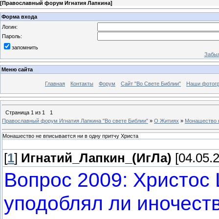
[
Православный форум Игнатия Лапкина
]
Форма входа
Логин:
Пароль:
запомнить
Забыл
Меню сайта
Главная
Контакты
Форум
Сайт "Во Свете Библии"
Наши фотог
Страница
1
из
1
1
Православный форум Игнатия Лапкина "Во свете Библии"
»
О Житиях
»
Монашество н
Монашество не вписывается ни в одну притчу Христа
[
1
]
Игнатий_Лапкин_(ИгЛа)
[04.05.2
Вопрос 2009: Христос
уподоблял ли иночеств