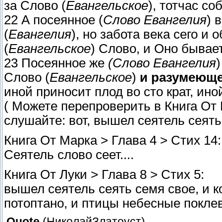
за Слово (
Евангельское
), тотчас со
22 А посеянное (
Слово Евангелия
) 
(
Евангелия
), но забота века сего и
(
Евангельское
) Слово, и Оно бывае
23 Посеянное же
(Слово Евангелия
Слово (
Евангельское
)
и разумеющ
иной приносит плод во сто крат, иной
( Можете перепроверить в Книга От 
слушайте: вот, вышел сеятель сеять;
Книга От Марка > Глава 4 > Стих 14:
Сеятель слово сеет....
Книга От Луки > Глава 8 > Стих 5:
вышел сеятель сеять семя свое, и к
потоптано, и птицы небесные поклева
Quote
(
НиколайЗлатоуст
)