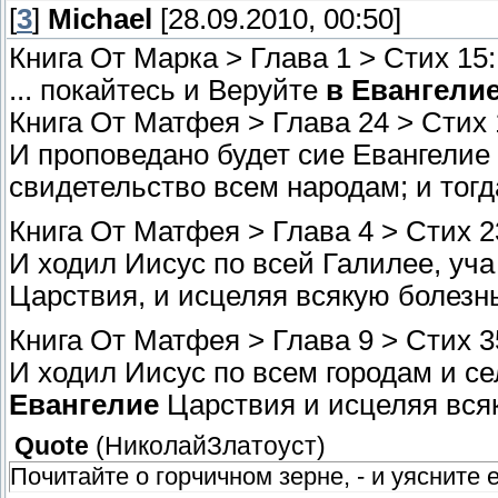
[
3
]
Michael
[28.09.2010, 00:50]
Книга От Марка > Глава 1 > Стих 15:
... покайтесь и Веруйте
в Евангели
Книга От Матфея > Глава 24 > Стих 
И проповедано будет сие Евангелие
свидетельство всем народам; и тогд
Книга От Матфея > Глава 4 > Стих 2
И ходил Иисус по всей Галилее, уча
Царствия, и исцеляя всякую болезн
Книга От Матфея > Глава 9 > Стих 3
И ходил Иисус по всем городам и се
Евангелие
Царствия и исцеляя вся
Quote
(
НиколайЗлатоуст
)
Почитайте о горчичном зерне, - и уясните 