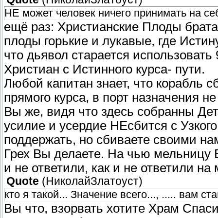
НЕ может человек ничего принимать на се
ещё раз: Христианские Плоды брата
плоды горькие и лукавые, где Исти
что дьявол старается использовать
Христиан с Истинного курса- пути.
Любой капитан знает, что корабль с
прямого курса, в порт назначения не
Вы же, видя что здесь собранны Де
усилие и усердие НЕсбится с Узкого
поддержать, но сбиваете своими н
Грех Вы делаете. На чью мельницу 
и не ответили, как и не ответили на
Quote
(
НиколайЗлатоуст
)
кто я такой... Значение всего..., ..... вам
Вы что, взорвать хотите Храм Спас