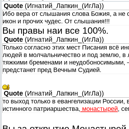
Quote
(
Игнатий_Лапкин_(ИгЛа)
)
Ибо вера от слышания слова Божия, а не о
икон и прочих чудес. От слышания!!!
Вы правы наи все 100%.
Quote
(
Игнатий_Лапкин_(ИгЛа)
)
Только согласно этих мест Писания всё и
людей в молчальничество и под землю, в 
тяжкими бременами и неудобоносимыми, –
предстанет пред Вечным Судией.
Quote
(
Игнатий_Лапкин_(ИгЛа)
)
то выход только в евангелизации России, 
истинного патриаршества,
монастырей
, с
Вы за открытие Монастырей 