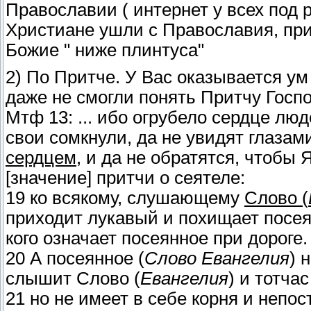
Православии ( интернет у всех под 
Христиане ушли с Православия, при
Божие " ниже плинтуса"
2) По Притче. У Вас оказывается у
даже не смогли понять Притчу Госпо
Мтф 13: ... ибо огрубело сердце лю
свои сомкнули, да не увидят глазам
сердцем
, и да не обратятся, чтобы
[значение] притчи о сеятеле:
19 ко всякому, слушающему
Слово (
приходит лукавый и похищает посея
кого означает посеянное при дороге.
20 А посеянное (
Слово Евангелия
) 
слышит Слово (
Евангелия
) и тотча
21 но не имеет в себе корня и непос