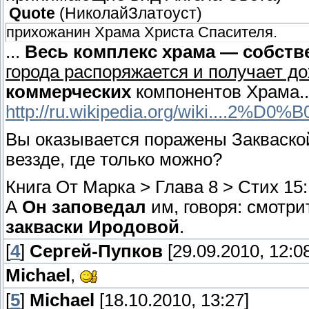
Quote
(
НиколайЗлатоуст
)
прихожанин Храма Христа Спасителя.
...
Весь комплекс храма — собств
города распоряжается и получает д
коммерческих
компонентов Храма..
http://ru.wikipedia.org/wiki....2%D0%B
Вы оказывается поражены Закваской
веззде, где только можно?
Книга От Марка > Глава 8 > Стих 15:
А
Он заповедал
им, говоря: смотри
закваски Иродовой
.
[
4
]
Сергей-Пупков
[29.09.2010, 12:0
Michael
,
[
5
]
Michael
[18.10.2010, 13:27]