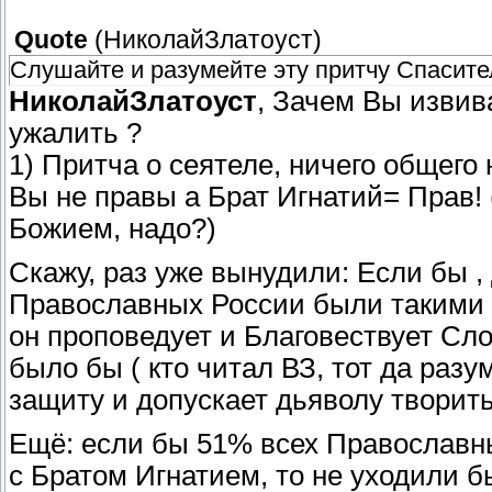
Quote
(
НиколайЗлатоуст
)
Слушайте и разумейте эту притчу Спасите
НиколайЗлатоуст
, Зачем Вы извив
ужалить ?
1) Притча о сеятеле, ничего общег
Вы не правы а Брат Игнатий= Прав! 
Божием, надо?)
Скажу, раз уже вынудили: Если бы ,
Православных России были такими к
он проповедует и Благовествует Сл
было бы ( кто читал ВЗ, тот да разу
защиту и допускает дьяволу творить
Ещё: если бы 51% всех Православн
с Братом Игнатием, то не уходили б