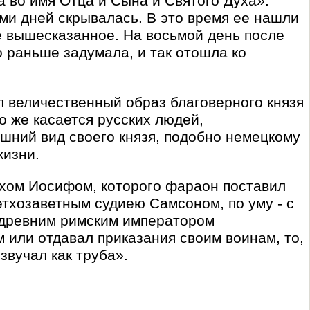
 во имя Отца и Сына и Святого Духа».
еми дней скрывалась. В это время ее нашли
сё вышесказанное. На восьмой день после
о раньше задумала, и так отошла ко
ёл величественный образ благоверного князя
о же касается русских людей,
ешний вид своего князя, подобно немецкому
жизни.
рхом Иосифом, которого фараон поставил
етхозаветным судиею Самсоном, по уму - с
 древним римским императором
 или отдавал приказания своим воинам, то,
звучал как труба».