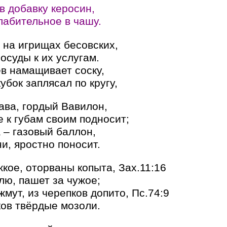
в добавку керосин,
лабительное в чашу.
 на игрищах бесовских,
суды к их услугам.
в намащивает соску,
убок заплясал по кругу,
ава, гордый Вавилон,
 к губам своим подносит;
 – газовый баллон,
и, яростно поносит.
кое, оторваны копыта, Зах.11:16
лю, пашет за чужое;
мут, из черепков допито, Пс.74:9
ов твёрдые мозоли.