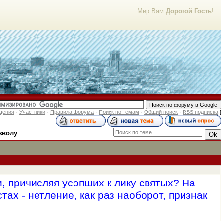
Мир Вам
Дорогой Гость
!
щения
·
Участники
·
Правила форума
·
Поиск по темам
·
Общий поиск
·
RSS подписка
]
зволу
, причисляя усопших к лику святых? На
тах - нетление, как раз наоборот, признак