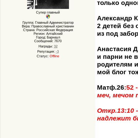
только одно
Супер главный
Александр К
Группа: Главный Администратор
2 детей без 
Вера: Православный христианин
Страна: Российская Федерация
из под забо
Регион: Алтайский
Город: Барнаул
Сообщений:
7670
Награды:
32
Анастасия Д
Репутация:
-3
и парни не 
Статус:
Offline
родителям и
мой блог тож
Матф.26
:52 
меч, мечом
Откр.13:10 
надлежит б