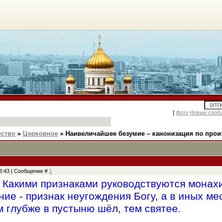
[
Фото
Новые сооб
ство
»
Церковное
»
Наивеличайшее безумие – канонизация по прои
08:43 | Сообщение #
1
 Какими признаками руководствуются монахи
ие - признак неугождения Богу, а в иных мес
м глубже в пустыню шёл, тем святее.