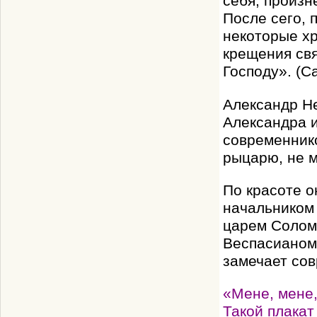
себя, произн
После сего, 
некоторые хр
крещения свя
Господу». (С
Александр Не
Александра и
современнико
рыцарю, не м
По красоте о
начальником 
царем Солом
Веспасианом.
замечает сов
«Мене, мене,
Такой плакат