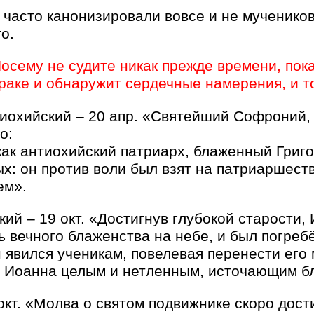
 часто канонизировали вовсе и не мучеников 
о.
осему не судите никак прежде времени, пока
раке и обнаружит сердечные намерения, и то
иохийский – 20 апр. «Святейший Софроний, 
о:
как антиохийский патриарх, блаженный Григо
х: он против воли был взят на патриаршест
ем».
ий – 19 окт. «Достигнув глубокой старости,
 вечного блаженства на небе, и был погреб
 явился ученикам, повелевая перенести его 
 Иоанна целым и нетленным, источающим бл
окт. «Молва о святом подвижнике скоро дости