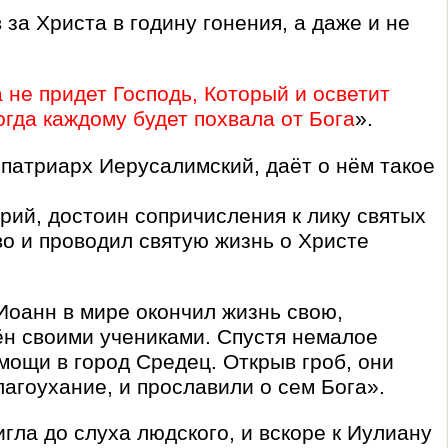
за Христа в годину гонения, а даже и не
 не придет Господь, Который и осветит
гда каждому будет похвала от Бога
».
патриарх Иерусалимский, даёт о нём такое
рий, достоин сопричисления к лику святых
во и проводил святую жизнь о Христе
 Иоанн в мире окончил жизнь свою,
ён своими учениками. Спустя немалое
мощи в город Средец. Открыв гроб, они
агоухание, и прославили о сем Бога».
гла до слуха людского, и вскоре к Иулиану