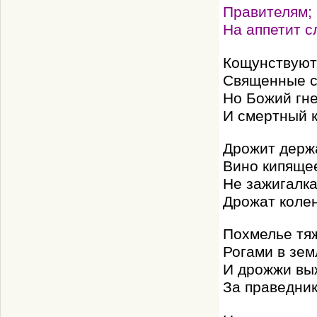
Правителям; 
На аппетит с
Кощунствуют
Священные со
Но Божий гне
И смертный к
Дрожит держ
Вино кипящее
Не зажигалка
Дрожат колен
Похмелье тяж
Рогами в зем
И дрожжи выж
За праведник