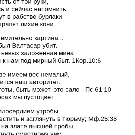
сть от той руки,
ь и сейчас напомнить:
ут в рабстве бурлаки.
храпят лихие кони.
емительно картина...
 был Валтасар убит.
тьевых заложенная мина
 к нам под мирный быт. 1Кор.10:6
ве имеем вес немалый,
тится наш авторитет.
тоты, быть может, это сало - Пс.61:10
сах мы пустоцвет.
илосердием утробы,
стить и заглянуть в тюрьму; Мф.25:38
 на злате высшей пробы,
гнуть смертному уму.