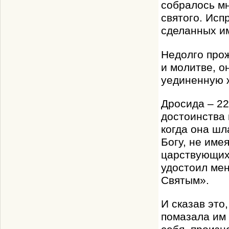
собралось мн
святого. Исп
сделанных им
Недолго про
и молитве, о
уединенную ж
Дросида – 22
достоинства 
когда она шл
Богу, не име
царствующих,
удостоил мен
Святым».
И сказав это
помазала им 