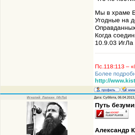
Мы в храме 
Угодные на д
Оправданных 
Когда соедин
10.9.03 ИгЛа
Пс.118:113 – 
Более подроб
http://www.kis
Игнатий_Лапкин_(ИгЛа)
Дата: Суббота, 06.04.2013
Путь безуми
Александр К