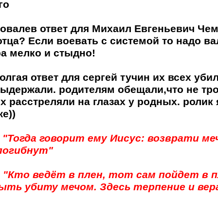
го
овалев ответ для Михаил Евгеньевич Чем
отца? Если воевать с системой то надо ва
ра мелко и стыдно!
олгая ответ для сергей тучин их всех уб
выдержали. родителям обещали,что не трон
х расстреляли на глазах у родных. ролик 
е))
-
"Тогда говорит ему Иисус: возврати меч
 погибнут"
- "Кто ведёт в плен, тот сам пойдет в 
ыть убиту мечом. Здесь терпение и ве