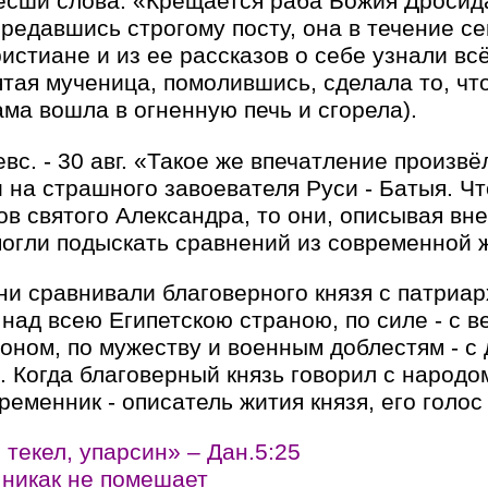
есши слова: «Крещается раба Божия Дросида
предавшись строгому посту, она в течение с
истиане и из ее рассказов о себе узнали в
тая мученица, помолившись, сделала то, чт
ама вошла в огненную печь и сгорела).
вс. - 30 авг. «Такое же впечатление произв
 на страшного завоевателя Руси - Батыя. Чт
в святого Александра, то они, описывая вн
огли подыскать сравнений из современной 
ни сравнивали благоверного князя с патриа
над всею Египетскою страною, по силе - с в
оном, по мужеству и военным доблестям - с
 Когда благоверный князь говорил с народом
ременник - описатель жития князя, его голос 
 текел, упарсин» – Дан.5:25
 никак не помешает