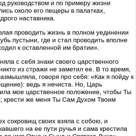
од руководством и по примеру жизни
лись около его пещеры в палатках,
дрого наставника.
лая проводить жизнь в полном уединении
лубь пустыни, где и стал проводить вполне
ходил к оставленной им братии».
сняла с себя знаки своего царственного
никто из стражи не заметил ее. В то время,
размышляла, говоря про себя: «Как я пойду к
ещение): ведь я нечиста. Но, Царь
вила мое царственное положение, чтобы Ты
; крести же меня Ты Сам Духом Твоим
ех сокровищ своих взяла с собою, и
кавшего на ее пути ручья и сама крестила