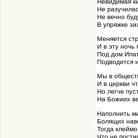
Невидимая ки
Не разучилас
Не вечно буд
В упряжке за
Меняется стр
И в эту ночь
Под дом Ипа
Подводится и
Мы в общест
И в церкви ч
Но легче пус
На Божиих ве
Наполнить м
Болящих наве
Тогда клеймо
Что не пости