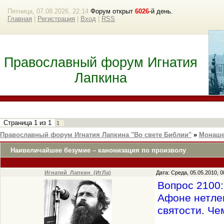
Пятница, 07.08.2026, 22:14
Форум открыт
6026
-й день.
Главная
|
Регистрация
|
Вход
|
RSS
Православный форум Игнатия
Лапкина
Страница
1
из
1
1
Православный форум Игнатия Лапкина "Во свете Библии"
»
Монаше
Наивеличайшее безумие – канонизация по произволу
Игнатий_Лапкин_(ИгЛа)
Дата: Среда, 05.05.2010, 
Вопрос 2100:
Афоне нетлен
святости. Че