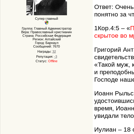
Ответ: Очень
понятно за чт
Супер главный
1Кор.4:5 – «
П
Группа: Главный Администратор
Вера: Православный христианин
скрытое во м
Страна: Российская Федерация
Регион: Алтайский
Город: Барнаул
Сообщений:
7670
Григорий Ант
Награды:
32
свидетельств
Репутация:
-3
Статус:
Offline
«Такой муж, 
и преподобны
Господе наш
Иоанн Рыльск
удостоившись
время, Иоанн
увидали тело
Иулиан – 18 