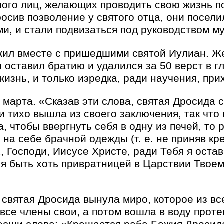
ого лиц, желающих проводить свою жизнь п
росив позволение у святого отца, они посели
и, и стали подвизаться под руководством му
жил вместе с пришедшими святой Иулиан. Же
н оставил братию и удалился за 50 верст в г
изнь, и только изредка, ради научения, при
 марта. «Сказав эти слова, святая Дросида 
и тихо вышла из своего заключения, так что 
а, чтобы ввергнуть себя в одну из печей, то 
я на себе брачной одежды (т. е. не приняв кр
 Господи, Иисусе Христе, ради Тебя я оста
я быть хоть привратницей в Царствии Твоем
, святая Дросида вынула миро, которое из вс
все члены свои, а потом вошла в воду проте