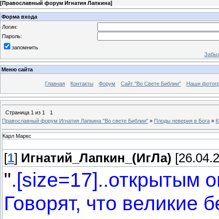
[
Православный форум Игнатия Лапкина
]
Форма входа
Логин:
Пароль:
запомнить
Забыл
Меню сайта
Главная
Контакты
Форум
Сайт "Во Свете Библии"
Наши фотог
Страница
1
из
1
1
Православный форум Игнатия Лапкина "Во свете Библии"
»
Плоды неверия в Бога
»
К
Карл Маркс
[
1
]
Игнатий_Лапкин_(ИгЛа)
[26.04.2
"
.[size=17]..открытым о
Говорят, что великие 