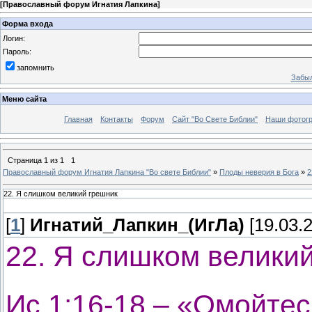
[
Православный форум Игнатия Лапкина
]
Форма входа
Логин:
Пароль:
запомнить
Забыл
Меню сайта
Главная
Контакты
Форум
Сайт "Во Свете Библии"
Наши фотог
Страница
1
из
1
1
Православный форум Игнатия Лапкина "Во свете Библии"
»
Плоды неверия в Бога
»
2
22. Я слишком великий грешник
[
1
]
Игнатий_Лапкин_(ИгЛа)
[19.03.2
22. Я слишком велики
Ис.1:16-18 – «Омойтес