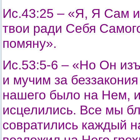
Ис.43:25 – «Я, Я Сам
твои ради Себя Самого
помяну».
Ис.53:5-6 – «Но Он из
и мучим за беззакония
нашего было на Нем, 
исцелились. Все мы бл
совратились каждый на
возложил на Него грех