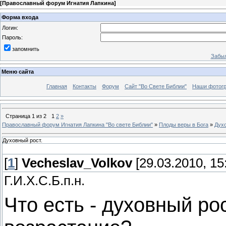
[
Православный форум Игнатия Лапкина
]
Форма входа
Логин:
Пароль:
запомнить
Забыл
Меню сайта
Главная
Контакты
Форум
Сайт "Во Свете Библии"
Наши фотог
Страница
1
из
2
1
2
»
Православный форум Игнатия Лапкина "Во свете Библии"
»
Плоды веры в Бога
»
Духо
Духовный рост.
[
1
]
Vecheslav_Volkov
[29.03.2010, 15
Г.И.Х.С.Б.п.н.
Что есть - духовный ро