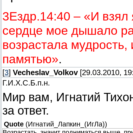
3Ездр.14:40 – «И взял я
сердце мое дышало ра
возрастала мудрость, 
памятью»
.
[
3
]
Vecheslav_Volkov
[29.03.2010, 19
Г.И.Х.С.Б.п.н.
Мир вам, Игнатий Тихо
за ответ.
Quote
(
Игнатий_Лапкин_(ИгЛа)
)
Возрастать, значит подниматься выше, при