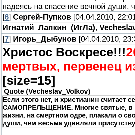
надеясь на спасение вечной души, 
[
6
]
Сергей-Пупков
[04.04.2010, 22:0
Игнатий_Лапкин_(ИгЛа)
,
Vechesla
[
7
]
Игорь_Дыбунов
[04.04.2010, 23:
Христос Воскресе!!!
2
мертвых, первенец из
[size=15]
Quote
(
Vecheslav_Volkov
)
Если этого нет, и христианин считает 
САМОПРЕЛЬЩЕНИЕ. Многие святые, в к
жизни, на смертном одре, плакали о сво
души, чем весьма удивляли присутств