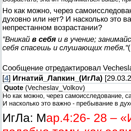
Но как можно, через самоисследова
духовно или нет? И насколько это в
непрестанном возрастании?
"Вникай
в себя
и в учение; занимай
себя спасешь и слушающих тебя."
Сообщение отредактировал
Vechesl
[
4
]
Игнатий_Лапкин_(ИгЛа)
[29.03.2
Quote
(
Vecheslav_Volkov
)
Но как можно, через самоисследование, с
И насколько это важно - пребывание в ду
ИгЛа: М
ар.4:26- 28 – 