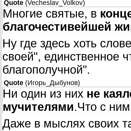
Quote
(
Vecheslav_Volkov
)
Многие святые, в
конц
благочестивейшей жи
Ну где здесь хоть слов
своей", единственное ч
благополучной".
Quote
(
Игорь_Дыбунов
)
Ни один из них
не каял
мучителями
.Что с ни
Даже в мыслях своих т