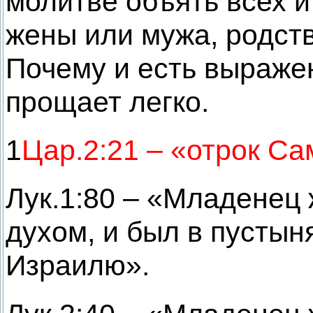
молитве объять всех и
жены или мужа, родств
Почему и есть выраже
прощает легко.
1
Цар.2:21 – «отрок Са
Лук.1:80 – «Младенец 
духом, и был в пустын
Израилю».