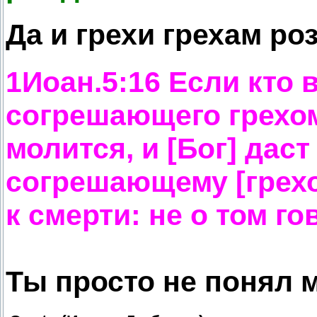
Да и грехи грехам ро
1Иоан.5:16 Если кто 
согрешающего грехом 
молится, и [Бог] даст
согрешающему [грехом
к смерти: не о том г
Ты просто не понял 