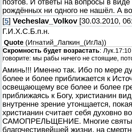
поэтов. И ответы на вопросы в виде
рождённых ни одного не нашёл. А во
[
5
]
Vecheslav_Volkov
[30.03.2010, 06
Г.И.Х.С.Б.п.н.
Quote
(
Игнатий_Лапкин_(ИгЛа)
)
Скромность будет возрастать
: Лук.17:1
говорите: мы рабы ничего не стоящие, пот
Аминь!!! Именно так. Ибо по мере д
более и более приближается к Источ
освещающему все более и более гре
приближаясь к Богу, христианин вид
внутренне зрение утонщается, покая
христианин считает себя духовно в
САМОПРЕЛЬЩЕНИЕ. Многие святые, 
благочестивейшей жизни, на смертно