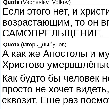
Quote
(
Vecheslav_Volkov
)
Если этого нет, и хрис
возрастающим, то он в
САМОПРЕЛЬЩЕНИЕ.
Quote
(
Игорь_Дыбунов
)
А как же Апостолы и му
Христово умервщлёные
Как будто бы человек н
просто не хочет видеть
сквозит. Еще раз посмо