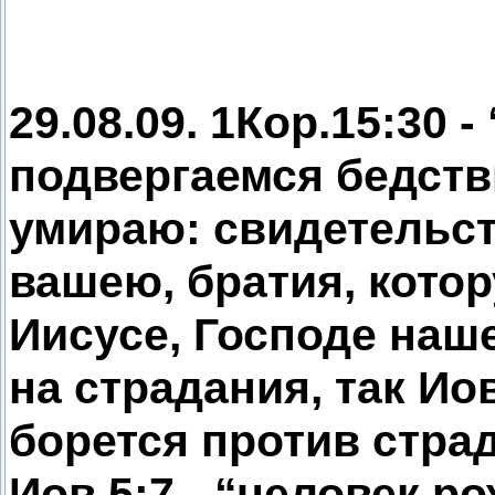
29.08.09. 1Кор.15:30 
подвергаемся бедст
умираю: свидетельс
вашею, братия, кото
Иисусе, Господе наш
на страдания, так Ио
борется против страд
Иов.5:7 - “человек р