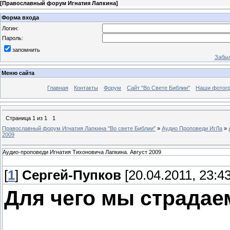
[
Православный форум Игнатия Лапкина
]
Форма входа
Логин:
Пароль:
запомнить
Забыл
Меню сайта
Главная
Контакты
Форум
Сайт "Во Свете Библии"
Наши фотог
Страница
1
из
1
1
Православный форум Игнатия Лапкина "Во свете Библии"
»
Аудио Проповеди ИгЛа
»
2009
Аудио-проповеди Игнатия Тихоновича Лапкина. Август 2009
[
1
]
Сергей-Пупков
[20.04.2011, 23:43
Для чего мы страдае