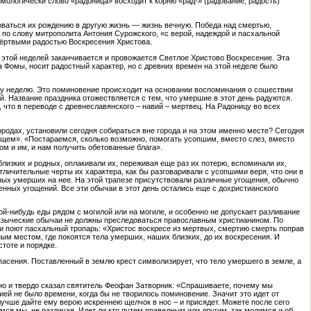
имологически слово «радоница» восходит к корню «рад-» (радование, радость)
доваться их рождению в другую жизнь — жизнь вечную. Победа над смертью,
 по слову митрополита Антония Сурожского, «с верой, надеждой и пасхальной
мёртвыми радостью Воскресения Христова.
 этой неделей заканчивается и провожается Светлое Христово Воскресение. Эта
 Фомы, носит радостный характер, но с древних времен на этой неделе было
ну неделю. Это поминовение происходит на основании воспоминания о сошествии
 Название праздника отожествляется с тем, что умершие в этот день радуются.
что в переводе с древнеславянского – навий – мертвец. На Радоницу во всех
ородах, установили сегодня собираться вне города и на этом именно месте? Сегодня
ищем». «Постараемся, сколько возможно, помогать усопшим, вместо слез, вместо
м и им, и нам получить обетованные блага».
лизких и родных, оплакивали их, переживая еще раз их потерю, вспоминали их,
личительные черты их характера, как бы разговаривали с усопшими веря, что они в
ных умерших на нее. На этой трапезе присутствовали различные угощения, обычно
сенных угощений. Все эти обычаи в этот день остались еще с дохристианского
й-нибудь еды рядом с могилой или на могиле, и особенно не допускает разливание
е языческие обычаи не должны преследоваться православным христианином. По
 и поют пасхальный тропарь: «Христос воскресе из мертвых, смертию смерть поправ
ым местом, где покоятся тела умерших, наших близких, до их воскресения. И
тоте и порядке.
сения. Поставленный в землю крест символизирует, что тело умершего в земле, а
но и твердо сказал святитель Феофан Затворник: «Спрашиваете, почему мы
ией не было времени, когда бы не творилось поминовение. Значит это идет от
лучше дайте ему верою искреннею щелчок в нос – и присядет. Можете после сего
мся мы, не различая. Идет ли кто путем праведным или другим, так молимся и об