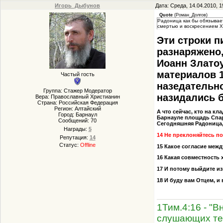
Игорь_Дыбунов
Дата: Среда, 14.04.2010, 
Quote
(
Роман_Долгов
)
Радоница как бы обязывае
смертью и воскресением Х
Эти строки п
разнаряжено,
Иоанн Златоу
материалов 1
Частый гость
назедательно
Группа: Стажер Модератор
назидались 
Вера: Православный Христианин
Страна: Российская Федерация
Регион: Алтайский
А что сейчас, кто на к
Город: Барнаул
Барнауле площадь Спарт
Сообщений:
70
Сегодняшняя Радоница,
Награды:
5
14 Не преклоняйтесь по
Репутация:
14
Статус:
Offline
15 Какое согласие меж
16 Какая совместность 
17 И потому выйдите из
18 И буду вам Отцем, и
1Тим.4:16 - "В
слушающих те