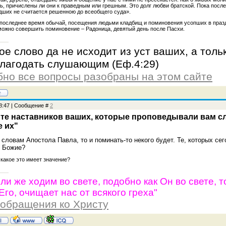
ь, причислены ли они к праведным или грешным. Это долг любви братской. Пока посл
дших не считается решенною до всеобщего суда».
последнее время обычай, посещения людьми кладбищ и поминовения усопших в празд
 можно совершить поминовение – Радоница, девятый день после Пасхи.
ое слово да не исходит из уст ваших, а толь
благодать слушающим (Еф.4:29)
но все вопросы разобраны на этом сайте
18:47 | Сообщение #
2
е наставников ваших, которые проповедывали вам сло
е их"
словам Апостола Павла, то и поминать-то некого будет. Те, которых се
о Божие?
 какое это имеет значение?
сли же ходим во свете, подобно как Он во свете,
го, очищает нас от всякого греха"
 обращения ко Христу