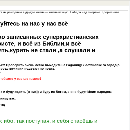
ться их рождению в другую жизнь — жизнь вечную. Победа над смертью, одержанная
йтесь на нас у нас всё
ько записанных суперхристианских
исте, и всё из Библии,и всё
ть,курить не стали ,а слушали и
!!! Проверить очень легко выходите на Радоницу к остановке за город(в
и родственники подвезут по позже.
.
 общего у света с тьмою?
 и буду ходить [в них]; и буду их Богом, и они будут Моим народом.
рииму вас.
18)
: ибо, так поступая, и себя спасёшь и