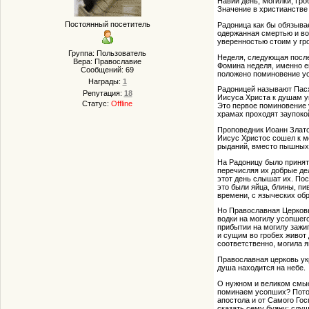
Навий день, Могилки, Гро
Значение в христианстве
Постоянный посетитель
Радоница как бы обязывае
одержанная смертью и во
уверенностью стоим у гр
Группа: Пользователь
Неделя, следующая после
Вера: Православие
Фомина неделя, именно е
Сообщений:
69
положено поминовение у
Награды:
1
Радоницей называют Пасх
Репутация:
18
Иисуса Христа к душам у
Статус:
Offline
Это первое поминовение 
храмах проходят заупоко
Проповедник Иоанн Златоу
Иисус Христос сошел к м
рыданий, вместо пышных 
На Радоницу было принят
перечисляя их добрые де
этот день слышат их. По
это были яйца, блины, пи
времени, с языческих об
Но Православная Церковь
водки на могилу усопшег
прибытии на могилу зажи
и сущим во гробех живот 
соответственно, могила 
Православная церковь ук
душа находится на небе.
О нужном и великом смыс
поминаем усопших? Потому
апостола и от Самого Го
сказать сему буяну: слуш