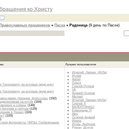
бращения ко Христу
Православных праздников
»
Пасха
»
Радоница
(9 день по Пасхе)
емы
Лучшие пользователи
Игнатий_Лапкин_(ИгЛа)
Иулия
Admin
Ольга
 Тихоновичу, на которые люди ждут
Сергей-Пупков
VK
 Тихоновичу, на которые люди ждут
Андрей-Осипов
Michael
авославие. Нападки. Агрессоры.
(192)
Игнатий_Лапкин-(ИгЛа)
видеороликам на ютубе
(164)
Сергей_К
авлович и собаки.
(149)
ВАЛЕНТИНА12
и Ангелам и святым
(129)
Еликонида_П
рующим в Троицу
(116)
Alex
ог?
(103)
Осипов-Андрей
)
Ирина
твия Антихриста. ЧИПЫ. Глобализация.
Игорь_Дыбунов
Роман_Долгов