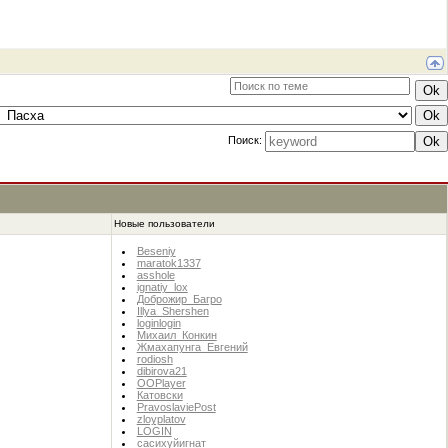
Поиск:
Новые пользователи
Beseniy
maratok1337
asshole
ignatiy_lox
Доброжир_Багро
Illya_Shershen
loginlogin
Михаил_Конкин
Жмахапунга_Евгений
rodiosh
dibirova21
OOPlayer
Катовски
PravoslaviePost
zloyplatov
LOGIN
сасихуйигнат