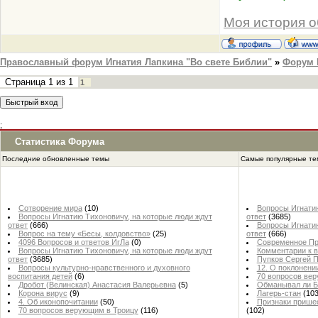
Моя история о
Православный форум Игнатия Лапкина "Во свете Библии"
»
Форум 
Страница
1
из
1
1
;
Статистика Форума
Последние обновленные темы
Самые популярные т
Сотворение мира
(10)
Вопросы Игнатию
Вопросы Игнатию Тихоновичу, на которые люди ждут
ответ
(3685)
ответ
(666)
Вопросы Игнатию
Вопрос на тему «Бесы, колдовство»
(25)
ответ
(666)
4096 Вопросов и ответов ИгЛа
(0)
Современное Пр
Вопросы Игнатию Тихоновичу, на которые люди ждут
Комментарии к 
ответ
(3685)
Пупков Сергей П
Вопросы культурно-нравственного и духовного
12. О поклонени
воспитания детей
(6)
70 вопросов ве
Дробот (Велинская) Анастасия Валерьевна
(5)
Обманывал ли Б
Корона вирус
(9)
Лагерь-стан
(103
4. Об иконопочитании
(50)
Признаки пришес
70 вопросов верующим в Троицу
(116)
(102)