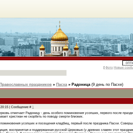
[
Фото
Новые сооб
Православных праздников
»
Пасха
»
Радоница
(9 день по Пасхе)
, 20:15 | Сообщение #
1
рковь отмечает Радоницу - день особого поминовения усопших, первого после празд
вает христиан не скорбеть по поводу смерти близких.
 поминовения усопших и посещения кладбищ, первый после праздника Пасхи. Соверша
иция, воспринятая и поддержанная русской Церковью (у древних славян этот праздн