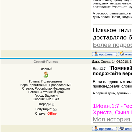
отшедших, не доискиваяс
составляют. Участь отше
А распространившийся в 
день после Пасхи, когда
Никакое гнил
доставляло 
Более подроб
Сергей-Пупков
Дата: Среда, 14.04.2010, 
"Поминайт
Евр.13:7 -
Главный
подражайте вер
Если следовать этим 
Группа: Пользователь
Вера: Христианин. Православный
проповедовали слов
Страна: Российская Федерация
Регион: Алтайский край
А первый день, девятый -
Город: Барнаул
Сообщений:
1043
Награды:
8
1Иоан.1:7 - "е
Репутация:
55
Христа, Сына Е
Статус:
Offline
Моя история