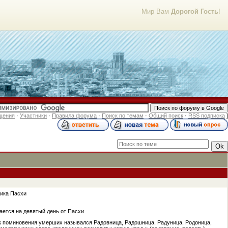
Мир Вам
Дорогой Гость
!
щения
·
Участники
·
Правила форума
·
Поиск по темам
·
Общий поиск
·
RSS подписка
]
ника Пасхи
ется на девятый день от Пасхи.
ик поминовения умерших назывался Радовница, Радошница, Радуница, Родоница,