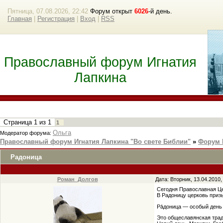
Пятница, 07.08.2026, 22:42
Форум открыт
6026
-й день.
Главная
|
Регистрация
|
Вход
|
RSS
Православный форум Игнатия
Лапкина
Страница
1
из
1
1
Ольга
Модератор форума:
Православный форум Игнатия Лапкина "Во свете Библии"
»
Форум 
Радоница
Роман_Долгов
Дата: Вторник, 13.04.2010
Сегодня Православная Це
В Радоницу церковь призы
Ра́доница — особый день
Это общеславянская трад