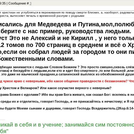
19:35 | Сообщение #
3
т христиан не углубляться в переживания по поводу смерти близких, а, наоборот, радова
риста, вытесняет печаль о временной разлуке с родными
исались для Медведева и Путина,мол,полюбу
берите с нас пример, руководства людьми.
ст Это не Алексий и не Кирилл , у него тол
2 томов по 700 страниц в среднем и всё о Хр
,если он собрал людей за городом то они пи
божественными словами.
ладбищах занимается с людьми Словом Божием ? Это просто смешно,сквозь слёзы
ака) и беседуйте с людьми,если кто и едет без спиртного ,то или больной ,ил
 это даже не языческий праздник,а сатанинский выплеск из обезбоженной души
д чужое ярмо с неверными, ибо какое общение праведности с беззаконием? Что
ду Христом и Велиаром? Или какое соучастие верного с неверным?
храма Божия с идолами? Ибо вы храм Бога живаго, как сказал Бог: вселюсь в них
 среды их и отделитесь, говорит Господь, и не прикасайтесь к нечистому; и Я п
 вы будете Моими сынами и дщерями, говорит Господь Вседержитель.(2Кор.6:14-
никай в себя и в учение; занимайся сим постоянно
бя"