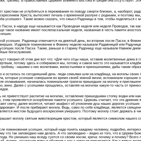
бки, Тризны). В православных Церквях Ближнего Востока и Греции она отсутствует. Эт
т христиан не углубляться в переживания по поводу смерти близких, а, наоборот, ра
скресением Христа, вытесняет печаль о временной разлуке с родными, и поэтому мы,
оба усопших». Также можно сказать, что смысл Радоницы в том, чтобы поделиться с 
 Пасхи, в народе еще называется как Проводная неделя или неделя Проводов, так как
ще такое название имеет послепасхальная неделя, названная в честь памяти апостола
сопших.
ой усопших. Радоница отмечается на девятый день, во вторник после Пасхи, в Фоми
мерших. Издревле поминовение в Фомину неделю называли Радавницей или Радуницей.
усопших после Пасхи. Также, раньше в старину Радоницу еще называли Навием днем, 
йные богослужения.
ст говорил об этом дне вот что: «Для чего отцы наши, оставив молитвенные дома в г
ертвым, потому здесь и собираемся мы, потому и самое место это называется кладб
гробниц - нашими о них молитвами, милостынями и приношениями, дабы таким образо
о и осталось по сегодняшний день: люди семьями шли на кладбища, на могилы своих б
ла, которые усопшие совершили во время своей земной жизни, вспоминали хорошие от
сле оплакивания, начиналась поминальная трапеза пришедших на могилу и приглашен
во, вино. Далее с усопшими прощались, оставляя на могилах какую-то часть от прине
рядов.
 не приветствует распитие на могилах, оставление пришедшими стопку водки или како
о, этим проявляется оскорбление памяти усопшего. Церковь считает, что эти древни
гают свечу, далее молятся, читают акафист об упокоении душ наших дорогих усопших
даровав». И после прибирают могилу. Ведь, само по себе кладбище, является священн
является местом будущего воскресения умершего. Поэтому могилу стоит держать в чис
рашает могилу святым животворящим крестом, который является символом нашего спа
ле поминовения усопших, который надо понять каждому человеку, подробно, интерес
 что так заповедано нам делать. А что заповедано – видно из того, что в Церкви Бож
спода. Но умнишко наш всюду суется со своим носом, крича: почему и почему? Всего 
ай, дурень, отшедшие живы и общение у нас с ними не пресекается. Как о живых моли