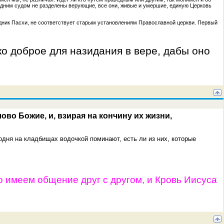
едним судом не разделены верующие, все они, живые и умершие, единую Церковь
ник Пасхи, не соответствует старым установлениям Православной церкви. Первый
ко доброе для назидания в вере, дабы оно
во Божие, и, взирая на кончину их жизни,
годня на кладбищах водочкой поминают, есть ли из них, которые
 то имеем общение друг с другом, и Кровь Иисуса