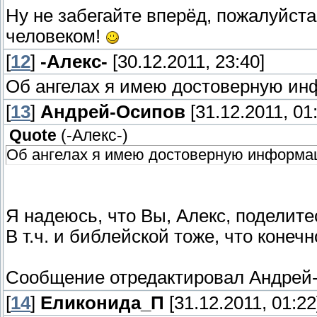
Ну не забегайте вперёд, пожалуйста
человеком!
[
12
]
-Алекс-
[30.12.2011, 23:40]
Об ангелах я имею достоверную инф
[
13
]
Андрей-Осипов
[31.12.2011, 01
Quote
(
-Алекс-
)
Об ангелах я имею достоверную информаци
Я надеюсь, что Вы, Алекс, поделит
В т.ч. и библейской тоже, что коне
Сообщение отредактировал
Андрей
[
14
]
Еликонида_П
[31.12.2011, 01:22