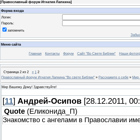
[
Православный форум Игнатия Лапкина
]
Форма входа
Логин:
Пароль:
запомнить
Забыл
Меню сайта
Главная
Контакты
Форум
Сайт "Во Свете Библии"
Наши фотог
Страница
2
из
2
«
1
2
Православный форум Игнатия Лапкина "Во свете Библии"
»
Расскажите о себе
»
Мир 
Мир Вашему Дому! Здравствуйте!
[
11
]
Андрей-Осипов
[28.12.2011, 00:
Quote
(
Еликонида_П
)
Знакомство с ангелами в Православии име