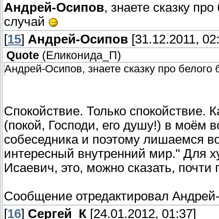
Андрей-Осипов
, знаете сказку про
случай
[
15
]
Андрей-Осипов
[31.12.2011, 02
Quote
(
Еликонида_П
)
Андрей-Осипов, знаете сказку про белого б
Спокойствие. Только спокойствие. 
(покой, Господи, его душу!) в моём
собеседника и поэтому лишаемся во
интересный внутренний мир." Для х
Исаевич, это, можно сказать, почти
Сообщение отредактировал
Андрей
[
16
]
Сергей_К
[24.01.2012, 01:37]