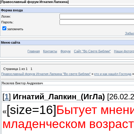
[
Православный форум Игнатия Лапкина
]
Форма входа
Логин:
Пароль:
запомнить
Забыл
Меню сайта
Главная
Контакты
Форум
Сайт "Во Свете Библии"
Наши фотог
Страница
1
из
1
1
Православный форум Игнатия Лапкина "Во свете Библии"
»
кто и как нашёл Господа
»
Яковлев Виктор Андреевич
[
1
]
Игнатий_Лапкин_(ИгЛа)
[26.02.2
[size=16]
Бытует мнени
«
младенческом возрасте