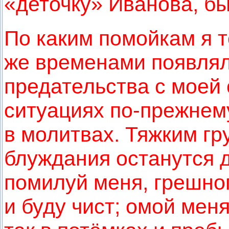
«деточку» Иванова, б
По каким помойкам я т
же временами появлял
предательства с моей 
ситуациях по-прежнем
в молитвах. Тяжким гр
блуждания останутся д
помилуй меня, грешног
и буду чист; омой меня