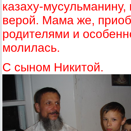
казаху-мусульманину,
верой. Мама же, прио
родителями и особенн
молилась.
С сыном Никитой.