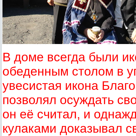
В доме всегда были ик
обеденным столом в у
увесистая икона Благ
позволял осуждать св
он её считал, и однажд
кулаками доказывал св