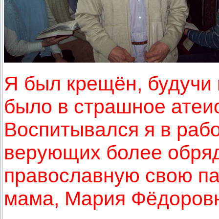
Я был крещён, будучи
было в страшное атеи
Воспитывался я в раб
верующих более обряд
православную свою па
мама, Мария Фёдоровна