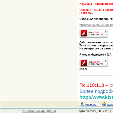
Иез.36:31 – «Тогда всп
Суд.3:12 – «Сыны Израи
Господа»
.
Сквозь апокалипсис. 
http://video.mail.ru/mail
Действительно ли это г
Если это он говорит, з
Ну, не враг же он своег
Я ему и Медведеву Д.А
[/size]
Пс.118:113 – 
Более подроб
http://www.kis
Игнатий_Лапкин_(ИгЛа)
Дата: Четверг, 08.12.2011