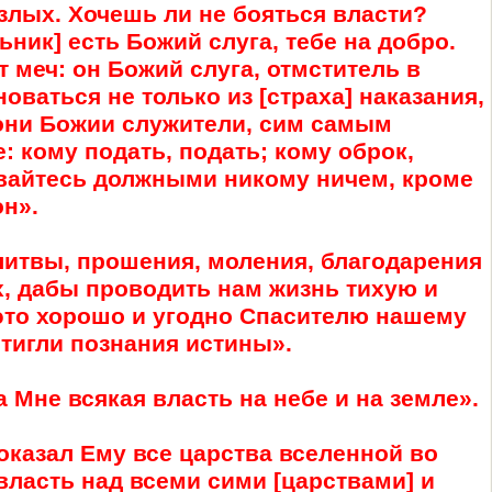
злых. Хочешь ли не бояться власти?
ьник] есть Божий слуга, тебе на добро.
т меч: он Божий слуга, отмститель в
ваться не только из [страха] наказания,
о они Божии служители, сим самым
: кому подать, подать; кому оброк,
ставайтесь должными никому ничем, кроме
н».
литвы, прошения, моления, благодарения
их, дабы проводить нам жизнь тихую и
 это хорошо и угодно Спасителю нашему
стигли познания истины».
 Мне всякая власть на небе и на земле».
показал Ему все царства вселенной во
власть над всеми сими [царствами] и