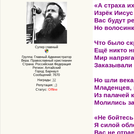
«А страха и
Изрёк Иисус
Вас будут ре
Но волосинк
Что было ск
Супер главный
Ещё никто н
Мир напряга
Группа: Главный Администратор
Вера: Православный христианин
Заказывали 
Страна: Российская Федерация
Регион: Алтайский
Город: Барнаул
Сообщений:
7670
Но шли век
Награды:
32
Репутация:
-3
Младенцев, 
Статус:
Offline
Из палачей 
Молились за
«Не бойтесь
Я силой обл
Вас не отрав