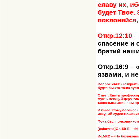
славу их, иб
будет Твое. 
поклоняйся,
Откр.12:10 –
спасение и 
братий наши
Откр.16:9 –
язвами, и не
Вопрос 2441: («открытым
будто бы кто-то из пус
Ответ: Книга профессо
муж, имеющий дерзновен
такое наказание: чем п
И было этому богоносно
искушай судеб Божиих»
Фока был полковником, 
[color=red]Ос.13:11 – «
Ис.59:2 – «Но беззакон