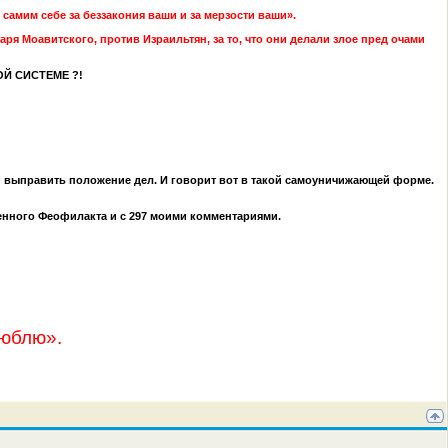
 самим себе за беззакония ваши и за мерзости ваши».
аря Моавитского, против Израильтян, за то, что они делали злое пред очами
ОЙ СИСТЕМЕ ?!
м и выправить положение дел. И говорит вот в такой самоуничижающей форме.
енного Феофилакта и с 297 моими комментариями.
люблю».