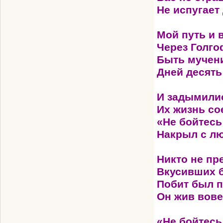
Не испугает 
Мой путь и 
Через Голгоф
Быть мучени
Дней десять
И задымилис
Их жизнь со
«Не бойтесь
Накрыл с лю
Никто не пр
Вкусивших б
Побит был 
Он жив вове
«Не бойтесь