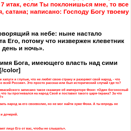
; 7 итак, если Ты поклонишься мне, то все
ня, сатана; написано: Господу Богу твоему
говорящий на небе: ныне настало
та Его, потому что низвержен клеветник
день и ночь».
и имя Бога, имеющего власть над сими
/color]
и хапуги и глупые, что не любят свою страну и разоряют свой народ, - что
во всей России». Это просто рассказ или был исторический случай где-то?
мвасийского записано такое сказание об императоре Фоке: «Один богоносный
 что ты прогневался на народ Свой и поставил такого царя-тирана? За что
?»
ать народ за его своеволие, но не мог найти хуже Фоки. А ты впредь не
 и дочерей.
ют лицо Его от вас, чтобы не слышать».