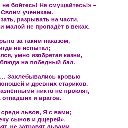
х не бойтесь! Не смущайтесь!» –
 Своим ученикам.
зать, разрывать на части,
и малой не пропадёт в веках.
рыто за таким наказом,
игде не испытал;
лся, умно изобретая казни,
блюда на победный бал.
а… Захлёбывались кровью
юношей и древних стариков.
казнёнными никто не проклят,
 отпадших и врагов.
 среди львов, Я с вами;
еку сынов и дщерей».
ят, не затравят львами,