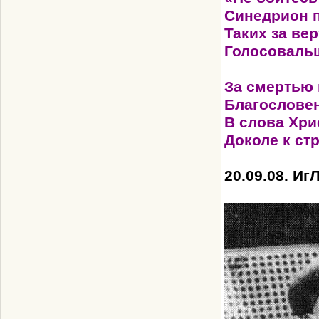
Синедрион п
Таких за вер
Голосовальщ
За смертью 
Благословен
В слова Хри
Доколе к ст
20.09.08. Иг