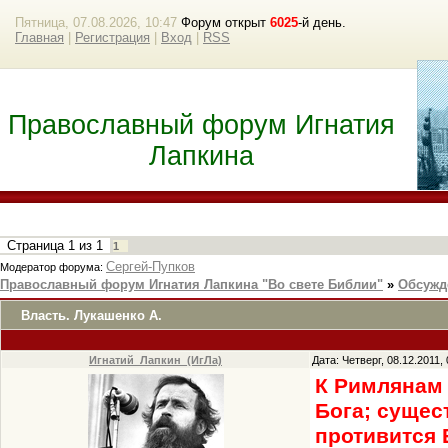
Пятница, 07.08.2026, 10:47
Форум открыт
6025
-й день.
Главная
|
Регистрация
|
Вход
|
RSS
Православный форум Игнатия
Лапкина
Страница
1
из
1
1
Сергей-Пупков
Модератор форума:
Православный форум Игнатия Лапкина "Во свете Библии"
»
Обсужд
Власть. Лукашенко А.
Игнатий_Лапкин_(ИгЛа)
Дата: Четверг, 08.12.2011
К Римлянам 
Бога; сущес
противится 