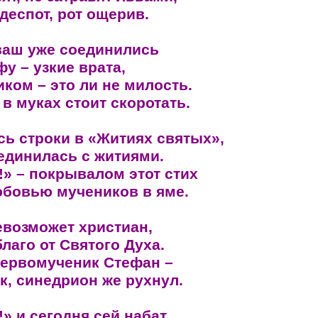
деспот, рот ощерив.
ваш уже соединились
у – узкие врата,
ком – это ли не милость.
 в муках стоит скоротать.
ь строки в «Житиях святых»,
единилась с житиями.
!» – покрывалом этот стих
бовью мучеников в яме.
евозможет христиан,
лаго от Святого Духа.
первомученик Стефан –
к, синедрион же рухнул.
!» и сегодня сей набат…