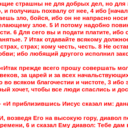
щие страшны не для добрых дел, но для 
 и получишь похвалу от нее, 4 ибо [начал
аешь зло, бойся, ибо он не напрасно носи
елающему злое. 5 И потому надобно повино
ести. 6 Для сего вы и подати платите, иб
анятые. 7 Итак отдавайте всякому должное
 страх, страх; кому честь, честь. 8 Не о
бви; ибо любящий другого исполнил зако
– «Итак прежде всего прошу совершать мо
овеков, за царей и за всех начальствующ
 во всяком благочестии и чистоте, 3 ибо
орый хочет, чтобы все люди спаслись и до
– «И приблизившись Иисус сказал им: дана
 «И, возведя Его на высокую гору, диавол 
ремени, 6 и сказал Ему диавол: Тебе дам 