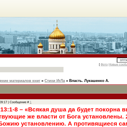
[
Фото
Новые сооб
ение материалов книг
»
Стихи ИгЛа
»
Власть. Лукашенко А.
, 09:17 | Сообщение #
1
13:1-8 – «Всякая душа да будет покорна в
твующие же власти от Бога установлены.
Божию установлению. А противящиеся сам