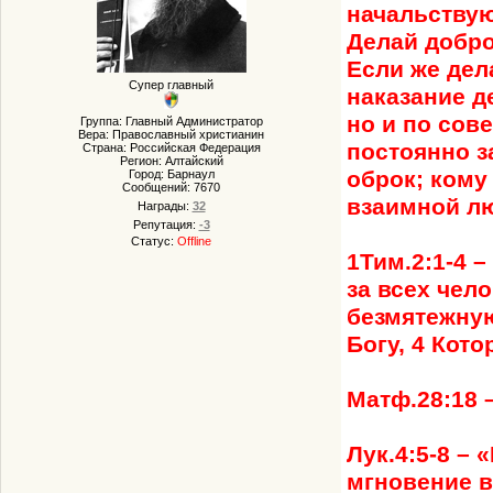
начальствую
Делай добро,
Если же дел
Супер главный
наказание д
но и по сов
Группа: Главный Администратор
Вера: Православный христианин
постоянно з
Страна: Российская Федерация
Регион: Алтайский
оброк; кому
Город: Барнаул
Сообщений:
7670
взаимной лю
Награды:
32
Репутация:
-3
Статус:
Offline
1Тим.2:1-4 
за всех чел
безмятежную
Богу, 4 Кот
Матф.28:18 
Лук.4:5-8 –
мгновение в