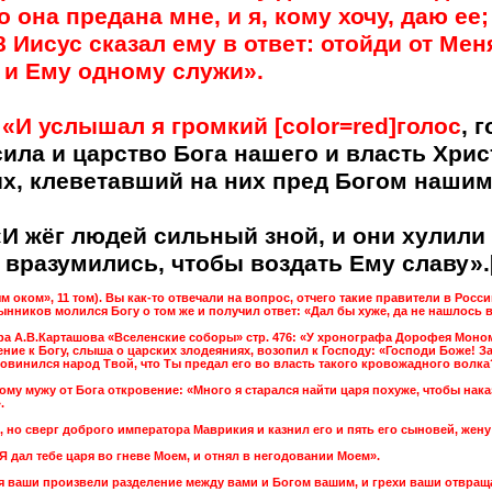
о она предана мне, и я, кому хочу, даю ее
8 Иисус сказал ему в ответ: отойди от Ме
 и Ему одному служи».
 «И услышал я громкий [color=red]голос
, 
сила и царство Бога нашего и власть Хрис
х, клеветавший на них пред Богом нашим 
 «И жёг людей сильный зной, и они хулил
 вразумились, чтобы воздать Ему славу».[
 оком», 11 том). Вы как-то отвечали на вопрос, отчего такие правители в Росси
тынников молился Богу о том же и получил ответ: «Дал бы хуже, да не нашлось 
ра А.В.Карташова «Вселенские соборы» стр. 476: «У хронографа Дорофея Моно
ие к Богу, слыша о царских злодеяниях, возопил к Господу: «Господи Боже! За
ровинился народ Твой, что Ты предал его во власть такого кровожадного волка
му мужу от Бога откровение: «Много я старался найти царя похуже, чтобы наказ
.
но сверг доброго императора Маврикия и казнил его и пять его сыновей, жену
И Я дал тебе царя во гневе Моем, и отнял в негодовании Моем».
ия ваши произвели разделение между вами и Богом вашим, и грехи ваши отвраща