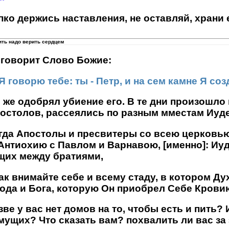
пко держись наставления, не оставляй, храни е
ить надо верить сердцем
м говорит Слово Божие:
Я говорю тебе: ты - Петр, и на сем камне Я со
л же одобрял убиение его. В те дни произошло
постолов, рассеялись по разным мместам Иуд
огда Апостолы и пресвитеры со всею церковью
 Антиохию с Павлом и Варнавою, [именно]: Иу
щих между братиями,
так внимайте себе и всему стаду, в котором Д
ода и Бога, которую Он приобрел Себе Крови
зве у вас нет домов на то, чтобы есть и пить
мущих? Что сказать вам? похвалить ли вас за