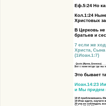
Еф.5:24 Но к
Кол.1:24 Нын
Христовых за
В Церковь не
братьев и сес
7 если же ход
Христа, Сына 
(1Иоан.1:7)
Quote
(
Ирина_Блинова
)
Бог с нами везде где мы 
Это бывает т
Иоан.14:23 Ии
и Мы придем 
18 И приблизившись Иис
19 Итак идите, научите 
20 уча их соблюдать все