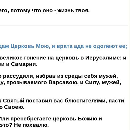
го, потому что оно - жизнь твоя.
здам Церковь Мою, и врата ада не одолеют ее;
 великое гонение на церковь в Иерусалиме; и
еи и Самарии.
 рассудили, избрав из среды себя мужей,
ду, прозываемого Варсавою, и Силу, мужей,
ух Святый поставил вас блюстителями, пасти
ю Своею.
? Или пренебрегаете церковь Божию и
 это? Не похвалю.