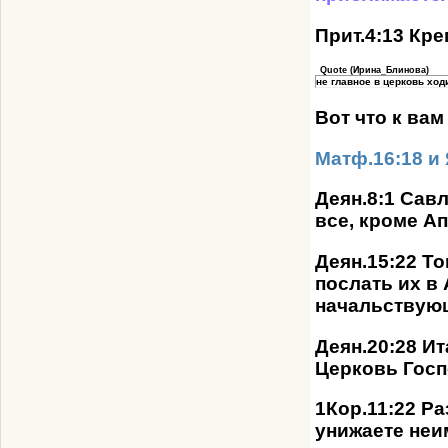
Прит.4:13 Кре
Quote
(
Ирина_Блинова
)
не главное в церковь ход
Вот что к ва
Матф.16:18 и 
Деян.8:1 Сав
все, кроме А
Деян.15:22 Т
послать их в
начальствую
Деян.20:28 И
Церковь Госп
1Кор.11:22 Ра
унижаете неи