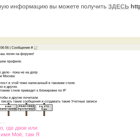
ную информацию вы можете получить
ЗДЕСЬ
htt
, 06:56 | Сообщение #
17
ваш логин на форуме!
шем профиле:
дело - пока не на допр
ми Москва
пост в этой теме написанный в такомже стиле.
о и других.
томже стиле приведет к блокировке по IP
чтобы и другие почитали.
 писать такие сообщения и создавать такие Учетные записи
о, где двое или
 имя Моё, там Я