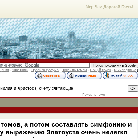
Мир Вам
Дорогой Гость
!
щения
·
Участники
·
Правила форума
·
Поиск по темам
·
Общий поиск
·
RSS подписка
]
иблия и Христос
(Почему считающие
 томов, а потом составлять симфонию и
ому выражению Златоуста очень нелегко