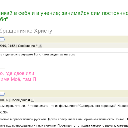
никай в себя и в учение; занимайся сим постоянно
бя"
бращения ко Христу
2010, 21:55 | Сообщение #
15
ть надо верить сердцем Бог с нами везде где мы есть
о, где двое или
 имя Моё, там Я
, 00:36 | Сообщение #
16
вцы здесь, что-ли... Что ни цитата - то из фальшивого "Синодального перевода". На ц
00:36)
------------
ужение в православной русской Церкви совершается на церковно-славянском языке. Н
сите под православных - так и скажите. Прочитал тут стишата какого-то идиота, клевещ