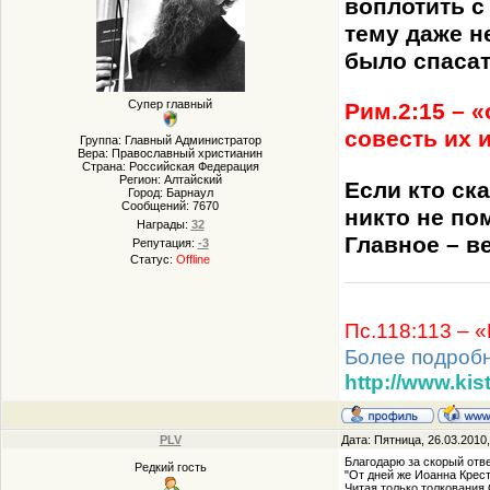
воплотить с
тему даже н
было спасат
Супер главный
Рим.2:15 – 
совесть их 
Группа: Главный Администратор
Вера: Православный христианин
Страна: Российская Федерация
Регион: Алтайский
Если кто ска
Город: Барнаул
Сообщений:
7670
никто не по
Награды:
32
Главное – в
Репутация:
-3
Статус:
Offline
Пс.118:113 – 
Более подроб
http://www.kis
PLV
Дата: Пятница, 26.03.2010
Благодарю за скорый отве
Редкий гость
"От дней же Иоанна Крес
Читая только толкования 