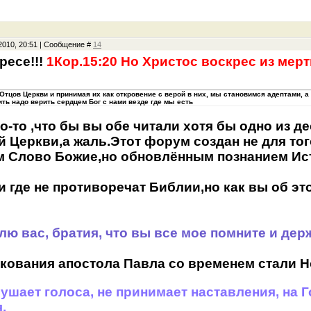
2010, 20:51 | Сообщение #
14
ресе!!!
1Кор.15:20 Но Христос воскрес из мер
Отцов Церкви и принимая их как откровение с верой в них, мы становимся адептами, а
ить надо верить сердцем Бог с нами везде где мы есть
то-то ,что бы вы обе читали хотя бы одно из 
 Церкви,а жаль.Этот форум создан не для тог
 Слово Божие,но обновлённым познанием Исти
 где не противоречат Библии,но как вы об это
лю вас, братия, что вы все мое помните и держ
кования апостола Павла со временем стали 
ушает голоса, не принимает наставления, на Г
.