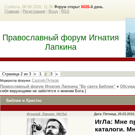
Суббота, 08.08.2026, 11:36
Форум открыт
6026
-й день.
Главная
|
Регистрация
|
Вход
|
RSS
Православный форум Игнатия
Лапкина
Страница
2
из
3
«
1
3
»
2
Сергей-Пупков
Модератор форума:
Православный форум Игнатия Лапкина "Во свете Библии"
»
Обсужд
себя верующими не заботятся о мнении Бога.)
Библия и Христос
Игнатий_Лапкин_(ИгЛа)
Дата: Пятница, 26.03.2010
ИгЛа: Мне п
каталоги. М