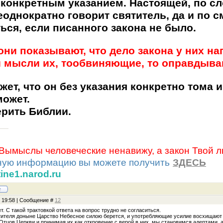
 конкретным указанием. Настоящей, по сл
еоднократно говорит святитель, да и по 
ься, если писанного закона не было.
«они показывают, что дело закона у них н
и мысли их, тообвиняющие, то оправдыв
жет, что он без указания конкретно тома и
может.
ерить Библии.
«Вымыслы человеческие ненавижу, а закон Твой 
ную информацию вы можете получить
ЗДЕСЬ
tine1.narod.ru
, 19:58 | Сообщение #
12
т. С такой трактовкой ответа на вопрос трудно не согласиться.
тителя доныне Царство Небесное силою берется, и употребляющие усилие восхищают е
Отцов Церкви и принимая их как откровение с верой в них, мы становимся адептами, 