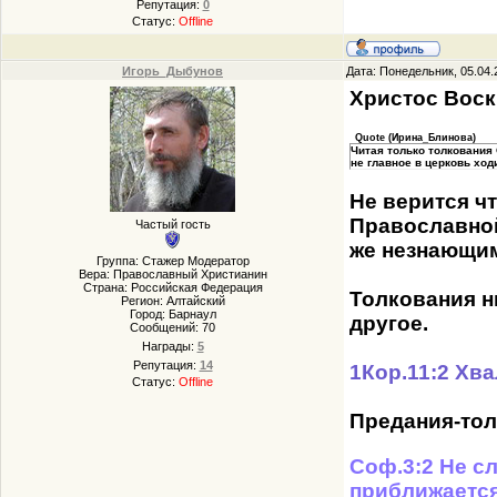
Репутация:
0
Статус:
Offline
Игорь_Дыбунов
Дата: Понедельник, 05.04.
Христос Воск
Quote
(
Ирина_Блинова
)
Читая только толкования 
не главное в церковь ход
Не верится ч
Православной
Частый гость
же незнающим
Группа: Стажер Модератор
Вера: Православный Христианин
Страна: Российская Федерация
Толкования ни
Регион: Алтайский
Город: Барнаул
другое.
Сообщений:
70
Награды:
5
Репутация:
14
1Кор.11:2 Хва
Статус:
Offline
Предания-тол
Соф.3:2 Не сл
приближается