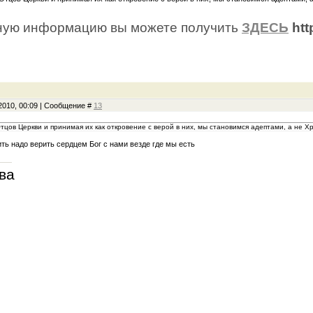
ную информацию вы можете получить
ЗДЕСЬ
htt
2010, 00:09 | Сообщение #
13
тцов Церкви и принимая их как откровение с верой в них, мы становимся адептами, а не Х
ить надо верить сердцем Бог с нами везде где мы есть
ва