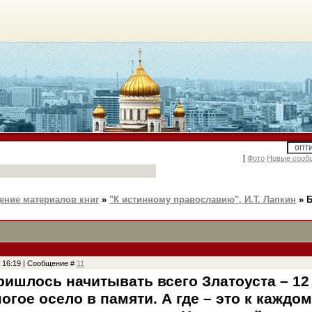
[
Фото
Новые сооб
ение материалов книг
»
"К истинному православию", И.Т. Лапкин
»
Б
, 16:19 | Сообщение #
11
ришлось начитывать всего Златоуста – 12
ногое осело в памяти. А где – это к кажд