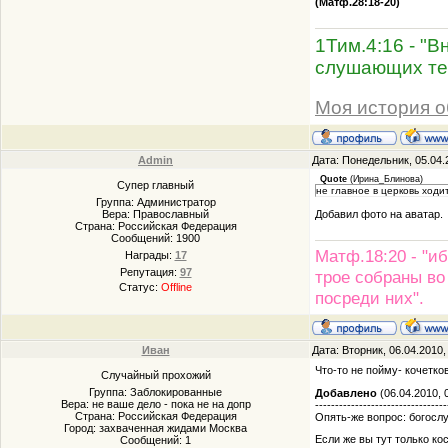
(Матф.28:18-20)
1Тим.4:16 - "В
слушающих те
Моя история о
Admin
Дата: Понедельник, 05.04.
Quote
(
Ирина_Блинова
)
Супер главный
не главное в церковь ходи
Группа: Администратор
Добавил фото на аватар.
Вера: Православный
Страна: Российская Федерация
Сообщений:
1900
Матф.18:20 - "иб
Награды:
17
Репутация:
97
трое собраны во
Статус:
Offline
посреди них".
Иван
Дата: Вторник, 06.04.2010
Что-то не пойму- кочетко
Случайный прохожий
Группа: Заблокированные
Добавлено
(06.04.2010, 
Вера: не ваше дело - пока не на допр
---------------------------------
Страна: Российская Федерация
Опять-же вопрос: богосл
Город: захваченная жидами Москва
Если же вы тут только ко
Сообщений:
1