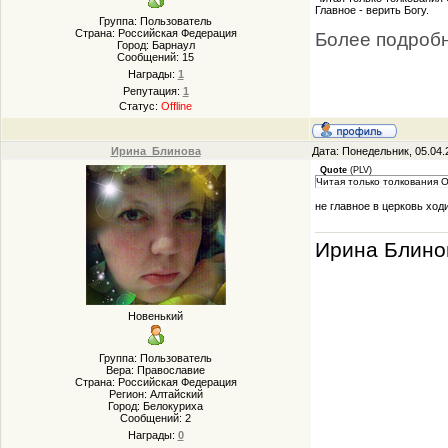
Главное - верить Богу.
Группа: Пользователь
Страна: Российская Федерация
Более подроб
Город: Барнаул
Сообщений:
15
Награды:
1
Репутация:
1
Статус:
Offline
Ирина_Блинова
Дата: Понедельник, 05.04.
Quote
(
PLV
)
Читая только толкования О
не главное в церковь ход
Ирина Блино
Новенький
Группа: Пользователь
Вера: Православие
Страна: Российская Федерация
Регион: Алтайский
Город: Белокуриха
Сообщений:
2
Награды:
0