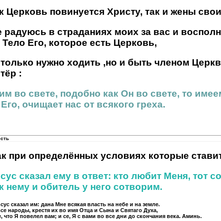
ак Церковь повинуется Христу, так и жены сво
е радуюсь в страданиях моих за вас и воспол
 Тело Его, которое есть Церковь,
 только нужно ходить ,но и быть членом Церкв
тёр :
им во свете, подобно как Он во свете, то име
Его, очищает нас от всякого греха.
есть
ак при определённых условиях которые стави
сус сказал ему в ответ: кто любит Меня, тот 
к нему и обитель у него сотворим.
ус сказал им: дана Мне всякая власть на небе и на земле.
все народы, крестя их во имя Отца и Сына и Святаго Духа,
, что Я повелел вам; и се, Я с вами во все дни до скончания века. Аминь.