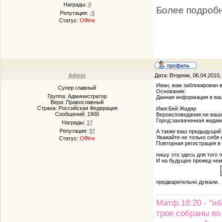
Награды:
0
Более подроб
Репутация:
-5
Статус:
Offline
Admin
Дата: Вторник, 06.04.2010
Иван, вам заблокирован 
Супер главный
Основание:
Группа: Администратор
Данная информация в ва
Вера: Православный
Страна: Российская Федерация
Имя:Бей Жидяр
Сообщений:
1900
Вероисповедание:не ваше 
Город:захваченная жида
Награды:
17
Репутация:
97
А также ваш предыдущий 
Уважайте не только себя н
Статус:
Offline
Повторная регистрация в 
пишу это здесь для того 
И на будущее прежед чем
предварительно думали.
Матф.18:20 - "иб
трое собраны во