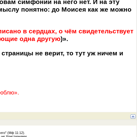
овам симфонии на него нет. И на эту
смыслу понятно: до Моисея как же можно
аписано в сердцах, о чём свидетельствует
ающие одна другую
)».
 страницы не верит, то тут уж ничем и
люблю».
го" (Мф 11:12).
а не Христианами.